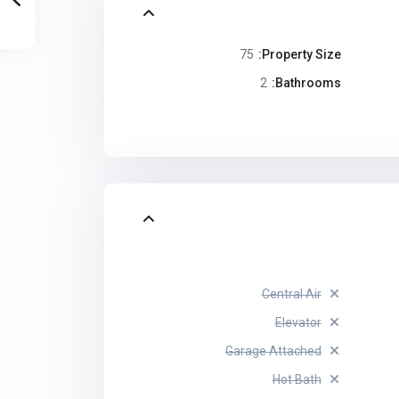
75
Property Size:
2
Bathrooms:
Central Air
Elevator
Garage Attached
Hot Bath