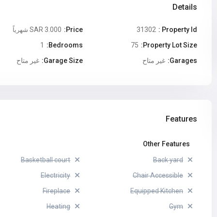
Details
3.000 SAR
Price:
31302
Property Id :
شهرياً
1
Bedrooms:
75
Property Lot Size:
Garages:
غير متاح
Garage Size:
غير متاح
Features
Other Features
Basketball court
Back yard
Electricity
Chair Accessible
Fireplace
Equipped Kitchen
Heating
Gym