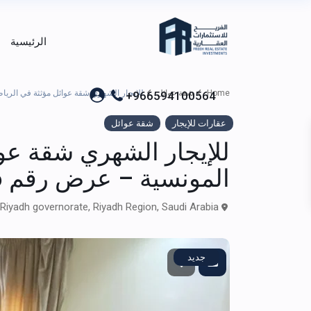
الرئيسية
Home
شقة عوائل
للإيجار الشهري شقة عوائل مؤثثة في الرياض
+966594100564
عقارات للإيجار
شقة عوائل
للإيجار الشهري شقة عو
المونسية – عرض رقم D1226
Al Muwanisiyah, Riyadh governorate, Riyadh Region, Saudi Arabia,
جديد