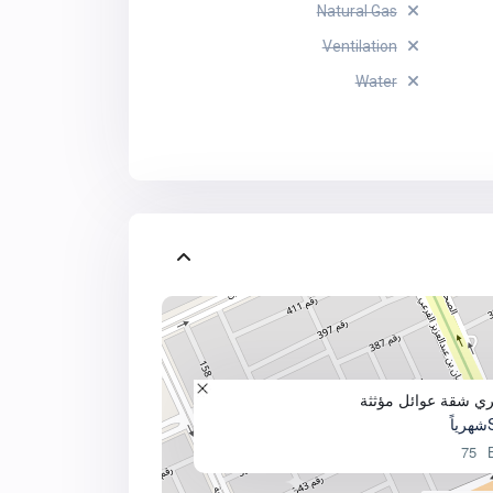
Natural Gas
Ventilation
Water
هري شقة عوائل مؤثثة
شهرياً
75