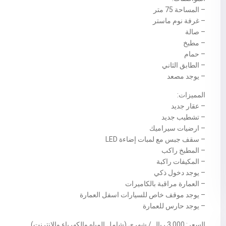
– المساحة 75 متر
– غرفة نوم ماستر
– صالة
– مطبخ
– حمام
– الطابق الثاني
– يوجد مصعد
المميزات:
– عقار جديد
– تشطيب جديد
– ارضيات سيراميك
– سقف جبس مع لمبات إضاءة LED
– المطبخ راكب
– المكيفات راكبة
– يوجد دخول ذكي
– العمارة مراقبة بالكاميرات
– يوجد موقف خاص للسيارات اسفل العمارة
– يوجد حارس للعمارة
السعر: 3,000 ريال / شهري (شامل المياه والكهرباء والإنترنت)