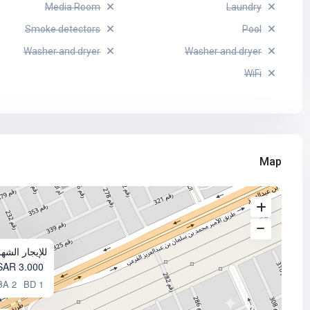
Media Room
Laundry
Smoke detectors
Pool
Washer and dryer
Washer and dryer
WiFi
Map
للإيجار الش
3.000 SAR
2 BA
1 BD