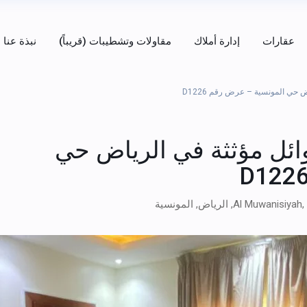
عقارات
إدارة أملاك
مقاولات وتشطيبات (قريباً)
نبذة عنا
 حي المونسية – عرض رقم D1226
ائل مؤثثة في الرياض حي
الرياض
,
المونسية