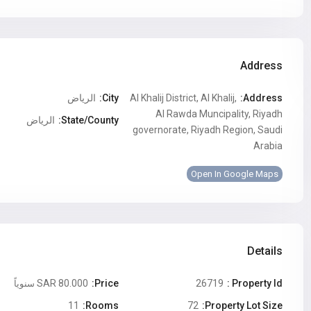
Address
Address:
Al Khalij District, Al Khalij,
City:
الرياض
Al Rawda Muncipality, Riyadh
State/County:
الرياض
governorate, Riyadh Region, Saudi
Arabia
Open In Google Maps
Details
80.000 SAR
Price:
26719
Property Id :
سنوياً
11
Rooms:
72
Property Lot Size: