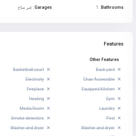
Bathrooms:
1
Garages:
غير متاح
Features
Other Features
Basketball court
Back yard
Electricity
Chair Accessible
Fireplace
Equipped Kitchen
Heating
Gym
Media Room
Laundry
Smoke detectors
Pool
Washer and dryer
Washer and dryer