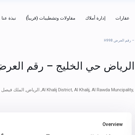
عقارات
إدارة أملاك
مقاولات وتشطيبات (قريباً)
نبذة عنا
رقم العرض H998
الرياض حي الخليج – رقم العر
الرياض
,
الملك فيصل
Overview