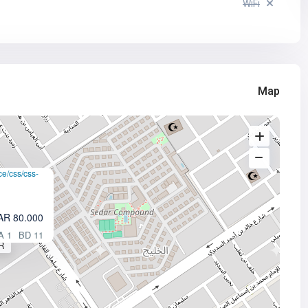
WiFi
Map
ce/css/css-
80.000 SAR
1 BA
11 BD
R