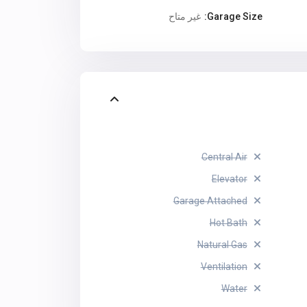
Garage Size:
غير متاح
Central Air
Elevator
Garage Attached
Hot Bath
Natural Gas
Ventilation
Water