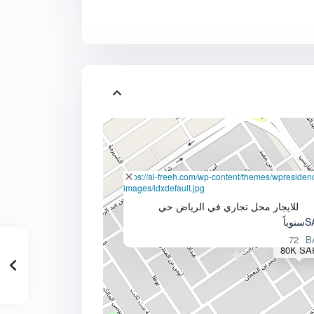
https://al-freeh.com/wp-content/themes/wpresiden
images/idxdefault.jpg
للايجار محل تجاري في الرياض حي
سنوياً
72
80K SA