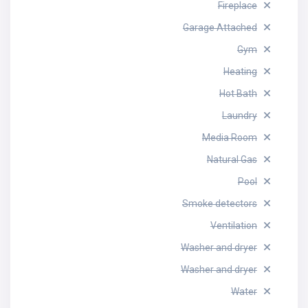
Fireplace
Garage Attached
Gym
Heating
Hot Bath
Laundry
Media Room
Natural Gas
Pool
Smoke detectors
Ventilation
Washer and dryer
Washer and dryer
Water