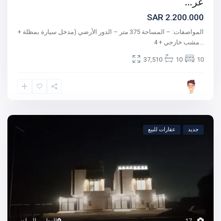
عر...
2.200.000 SAR
المواصفات: – المساحة 375 متر – الدور الأرضي (مدخل سيارة بمظلة +
...
مشب خارجي + 4
37,510
10
10
جديد
عقارات للبيع
17
النظيم
,
الرياض