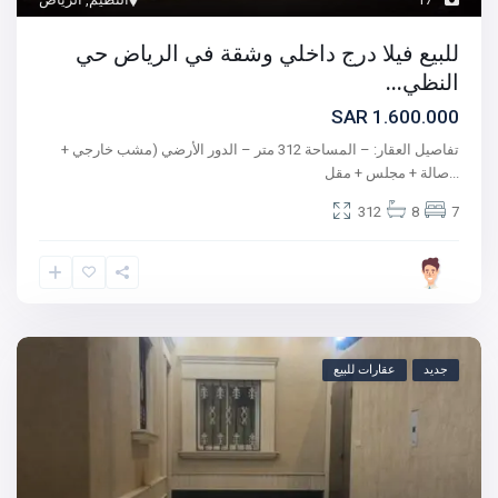
للبيع فيلا درج داخلي وشقة في الرياض حي
النظي...
1.600.000 SAR
تفاصيل العقار: – المساحة 312 متر – الدور الأرضي (مشب خارجي +
...
صالة + مجلس + مقل
312
8
7
جديد
عقارات للبيع