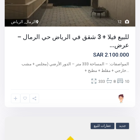
12
الرمال
,
الرياض
للبيع فيلا + 3 شقق في الرياض حي الرمال –
عرض...
2.100.000 SAR
المواصفات: – المساحة 333 متر – الدور الأرضي (مجلس + مشب
...
خارجي + مقلط + مطبخ +
333
8
10
جديد
عقارات للبيع