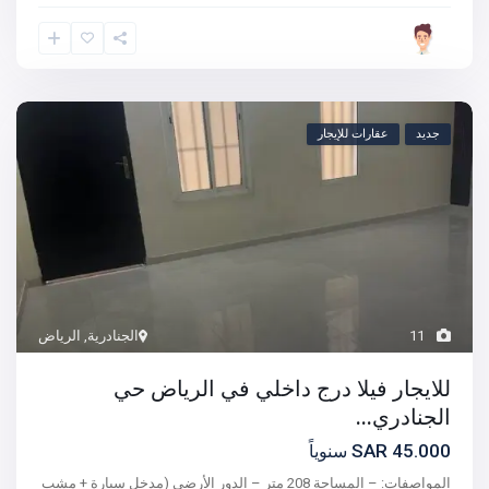
جديد
عقارات للإيجار
11
الجنادرية
,
الرياض
للايجار فيلا درج داخلي في الرياض حي
الجنادري...
45.000 SAR
سنوياً
المواصفات: – المساحة 208 متر – الدور الأرضي (مدخل سيارة + مشب