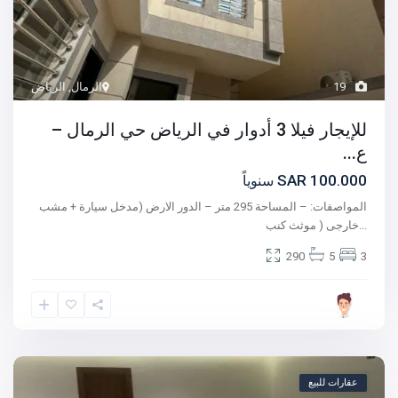
19
الرمال
,
الرياض
للإيجار فيلا 3 أدوار في الرياض حي الرمال –
ع...
100.000 SAR
سنوياً
المواصفات: – المساحة 295 متر – الدور الارض (مدخل سيارة + مشب
...
خارجى ( موثث كنب
290
5
3
عقارات للبيع