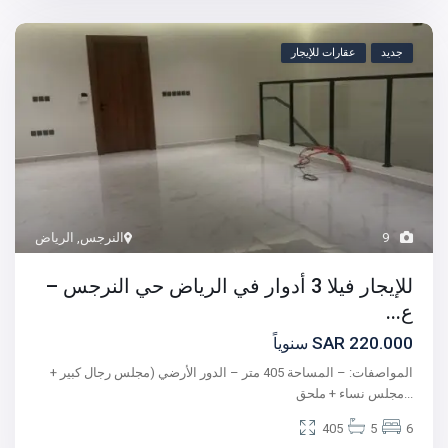
جديد
عقارات للإيجار
9
النرجس
,
الرياض
للإيجار فيلا 3 أدوار في الرياض حي النرجس –
ع...
220.000 SAR
سنوياً
المواصفات: – المساحة 405 متر – الدور الأرضي (مجلس رجال كبير +
...
مجلس نساء + ملحق
405
5
6