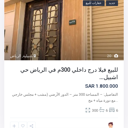
جديد
عقارات للبيع
20
اشبيلية
,
الرياض
للبيع فيلا درج داخلي 300م في الرياض حي
اشبيل...
1.800.000 SAR
التفاصيل: – المساحة 300 متر – الدور الأرضي (مشب + مجلس خارجي
...
مع دورة مياه + مج
300
6
6