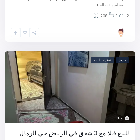
...
+ مجلس + صالة +
208
3
2
جديد
عقارات للبيع
16
للبيع فيلا مع 3 شقق في الرياض حي الرمال –