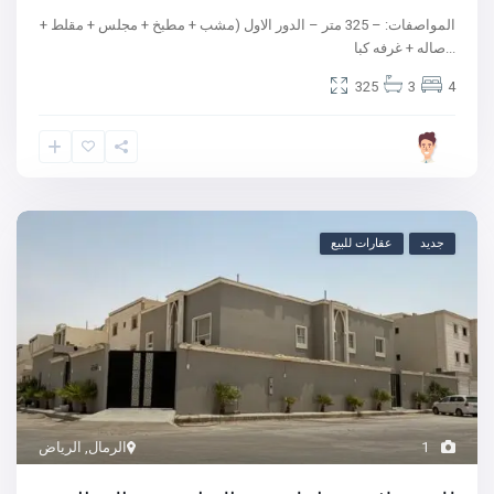
المواصفات: – 325 متر – الدور الاول (مشب + مطبخ + مجلس + مقلط +
...
صاله + غرفه كبا
325
3
4
جديد
عقارات للبيع
1
الرمال
,
الرياض