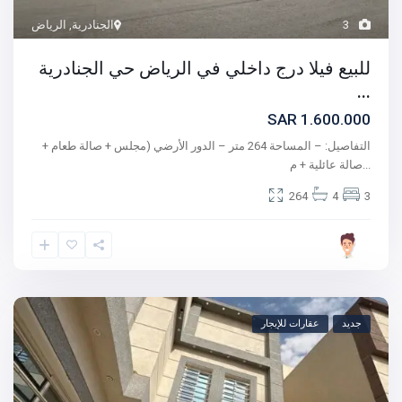
3
الجنادرية
,
الرياض
للبيع فيلا درج داخلي في الرياض حي الجنادرية
...
1.600.000 SAR
التفاصيل: – المساحة 264 متر – الدور الأرضي (مجلس + صالة طعام +
...
صالة عائلية + م
264
4
3
جديد
عقارات للإيجار